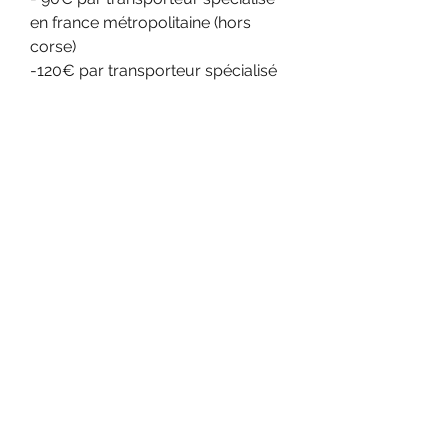
en france métropolitaine (hors
corse)
-120€ par transporteur spécialisé
en Corse, Belgique ou
Luxembourg
- Retrait gratuit à l'atelier (34590
Marsillargues)
N'hésitez pas à nous demander un
devis pour toute autre demande
de livraison (région toulousaine,
livraison à l'étranger, livraison
d'articles groupés)
Demander un devis livraison