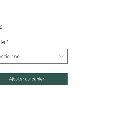
Prix
€
le
*
ectionner
Ajouter au panier