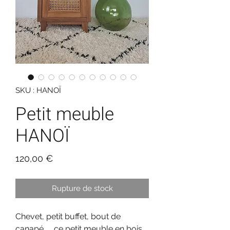
SKU : HANOÏ
Petit meuble
HANOÏ
Prix
120,00 €
Rupture de stock
Chevet, petit buffet, bout de
canapé .... ce petit meuble en bois