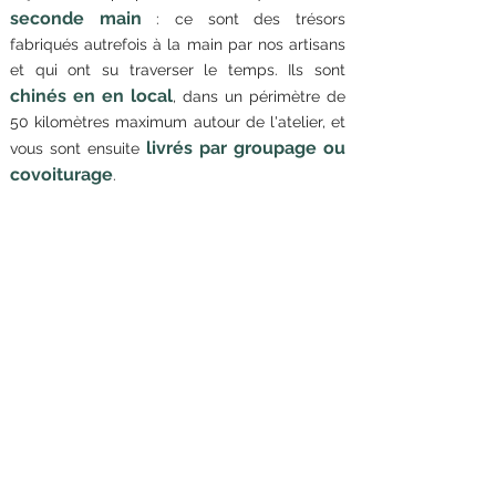
seconde main
: ce sont des trésors
fabriqués autrefois à la main par nos artisans
et qui ont su traverser le temps. Ils sont
chinés en en local
, dans un périmètre de
50 kilomètres maximum autour de l'atelier, et
livrés par groupage ou
vous sont ensuite
covoiturage
.
Les ressources utilisées pour rénover les
meuble sont minimisées au maximum, et le
réemploi des matériaux
(planches de
bois, quincaillerie, ...) est favorisé.
Les meubles de l'atelier sont tous en bois,
sans chimie
décapés à la main (ponceuse),
.
saines
Je sélectionne et utilise des peintures
et naturelles
, essentiellement
biosourcées
et la fiche descriptive de
chaque meuble vous informe des produits
utilisés pour sa rénovation.
durée de vie
La
des meubles chez vous est