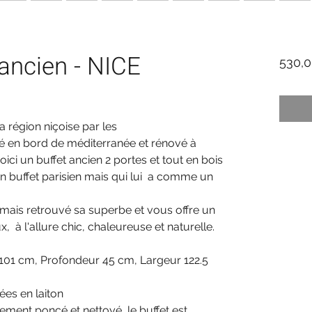
 ancien - NICE
530,
a région niçoise par les
né en bord de méditerranée et rénové à
 voici un buffet ancien 2 portes et tout en bois
n buffet parisien mais qui lui a comme un
ormais retrouvé sa superbe et vous offre un
à l'allure chic, chaleureuse et naturelle.
101 cm, Profondeur 45 cm, Largeur 122.5
nées en laiton
rement poncé et nettoyé, le buffet est