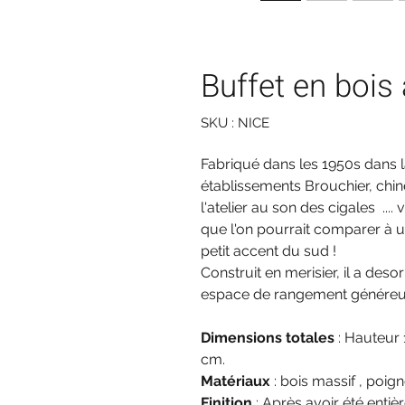
Buffet en bois
SKU : NICE
Fabriqué dans les 1950s dans l
établissements Brouchier, chi
l'atelier au son des cigales ....
que l'on pourrait comparer à u
petit accent du sud !
Construit en merisier, il a des
espace de rangement généreux, 
Dimensions totales
: Hauteur 
cm.
Matériaux
: bois massif , poig
Finition
: Après avoir été entiè