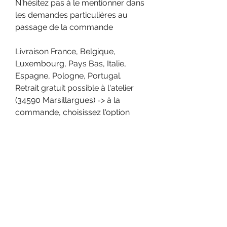
N'hésitez pas à le mentionner dans
les demandes particulières au
passage de la commande
Livraison France, Belgique,
Luxembourg, Pays Bas, Italie,
Espagne, Pologne, Portugal.
Retrait gratuit possible à l'atelier
(34590 Marsillargues) => à la
commande, choisissez l'option
"retrait gratuit à l'atelier"
Frais d'envoi
Les frais d'expédition sont calculés au
moment du paiement en fonction du
Demander un devis livraison
pays de destination, de l'option choisie
(envoi à domicile ou point relai) et du
poids total de votre commande.