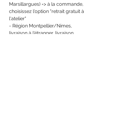
Marsillargues) => à la commande,
choisissez l'option "retrait gratuit à
l'atelier"
- Région Montpellier/Nimes,
livraison à l'étranger, livraison
d'articles groupés => n'hésitez pas
à nous demander un devis
- En fonction du nombre de
kilomètres qui vous séparent de
l'atelier, une livraison via les
services de Cocolis peut-être
moins onéreuse, vous pouvez faire
une estimation sur le site
www.cocolis.fr => n'hesitez pas à
nous contacter à ce sujet.
Demander un devis livraison